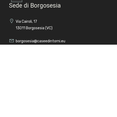
Sede di Borgosesia
Posto auto/Box
Via Cairoli, 17
Balcone/Terrazzo
13011 Borgosesia (VC)
borgosesia@caseedintorni.eu
Ascensore
346/3523555
Arredato
Cerca per codice
Nuova costruzione
Lusso
CERCA