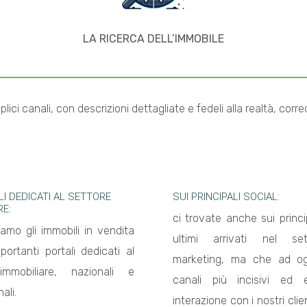
LA RICERCA DELL’IMMOBILE
lici canali, con descrizioni dettagliate e fedeli alla realtà, corr
LI DEDICATI AL SETTORE
SUI PRINCIPALI SOCIAL:
RE:
ci trovate anche sui princip
iamo gli immobili in vendita
ultimi arrivati nel se
portanti portali dedicati al
marketing, ma che ad og
immobiliare, nazionali e
canali più incisivi ed e
ali.
interazione con i nostri clie