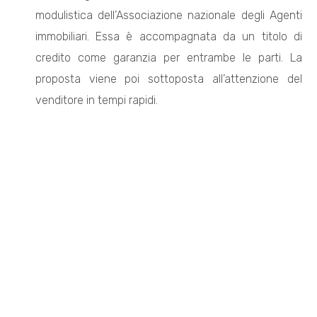
modulistica dell’Associazione nazionale degli Agenti
immobiliari. Essa è accompagnata da un titolo di
4
credito come garanzia per entrambe le parti. La
proposta viene poi sottoposta all’attenzione del
5
venditore in tempi rapidi.
5+
Camere
minime
Qualsiasi
1
2