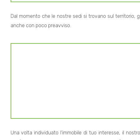
Dal momento che le nostre sedi si trovano sul territorio, 
anche con poco preavviso.
Locali
minimi
Qualsiasi
1
2
3
Una volta individuato l’immobile di tuo interesse, il nostr