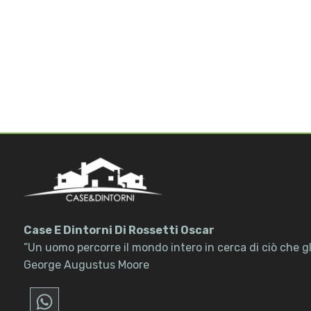
3
4
5
5+
Altre
opzioni
Case E Dintorni Di Rossetti Oscar
-
”Un uomo percorre il mondo intero in cerca di ciò che gli
multiscelta
George Augustus Moore
Giardino