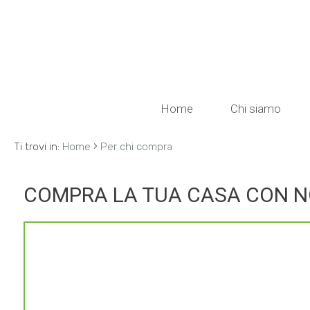
Codice
HOME
CHI
Contratto
Home
Chi siamo
SIAMO
Qualsiasi
›
Ti trovi in:
Home
Per chi compra
IMMOBILI
Vendita
COMPRA LA TUA CASA CON N
SERVIZI
Affitto
VALUTA
IMMOBILE
Scegli
dove
LAVORA