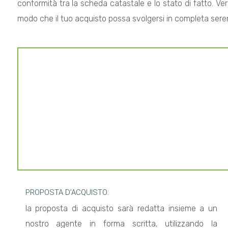
4
conformità tra la scheda catastale e lo stato di fatto. Verrà 
modo che il tuo acquisto possa svolgersi in completa seren
5
5+
Bagni
minimi
Qualsiasi
1
PROPOSTA D’ACQUISTO:
2
la proposta di acquisto sarà redatta insieme a un
nostro agente in forma scritta, utilizzando la
3