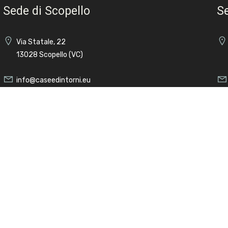
Sede di Scopello
Se
Via Statale, 22
13028 Scopello (VC)
info@caseedintorni.eu
340/4147348