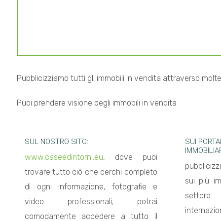
cercare
CON
Provincia
NOI
Comune
CONTATTI
Pubblicizziamo tutti gli immobili in vendita attraverso moltep
Puoi prendere visione degli immobili in vendita
Tipologia
SUL NOSTRO SITO:
SUI PORTA
-
IMMOBILIA
www.caseedintorni.eu
, dove puoi
multiscelta
pubblicizz
trovare tutto ciò che cerchi completo
sui più im
di ogni informazione, fotografie e
Qualsiasi
settore 
video professionali; potrai
internazion
comodamente accedere a tutto il
Residenziali