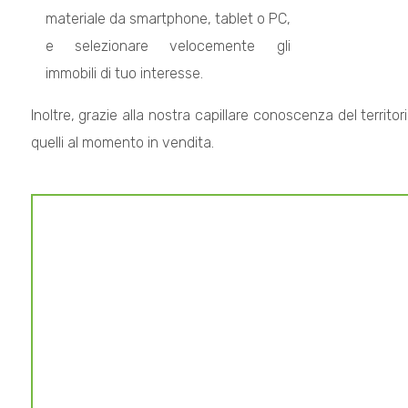
materiale da smartphone, tablet o PC,
e selezionare velocemente gli
Commerciali
immobili di tuo interesse.
Terreni
Inoltre, grazie alla nostra capillare conoscenza del territ
quelli al momento in vendita.
Prezzo
Totale
mq