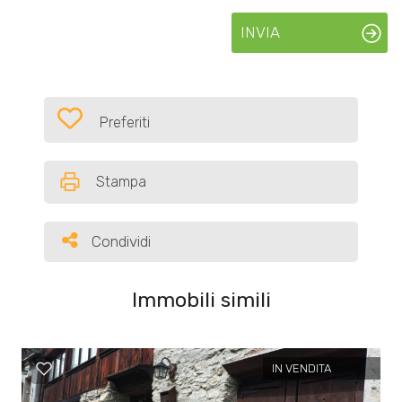
INVIA
Preferiti: Cod. 288
Preferiti
Stampa
Condividi
Condividi
Immobili simili
IN VENDITA