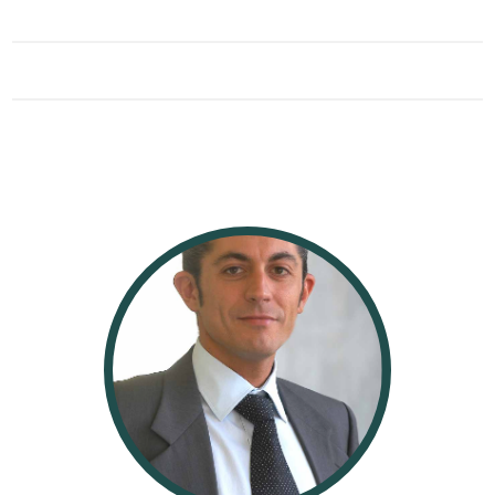
4
5
5+
Camere
minime
Qualsiasi
1
2