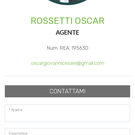
3
ROSSETTI OSCAR
AGENTE
4
Num. REA: 195630
5
oscargiovannicesare@gmail.com
5+
Altre
CONTATTAMI
opzioni
-
* Nome
multiscelta
Giardino
Cognome