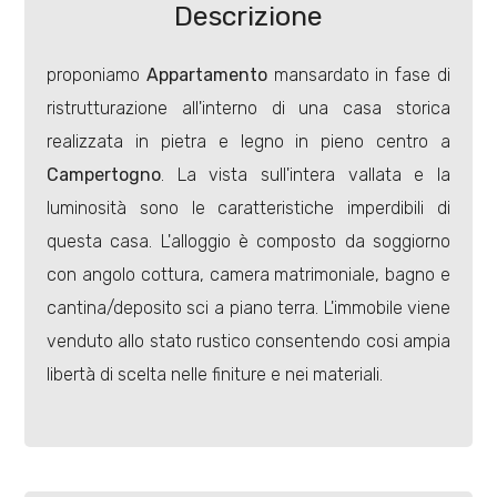
Descrizione
Commerciali
proponiamo
Appartamento
mansardato in fase di
ristrutturazione all'interno di una casa storica
Terreni
realizzata in pietra e legno in pieno centro a
Campertogno
. La vista sull'intera vallata e la
Prezzo
luminosità sono le caratteristiche imperdibili di
questa casa. L'alloggio è composto da soggiorno
con angolo cottura, camera matrimoniale, bagno e
cantina/deposito sci a piano terra. L'immobile viene
venduto allo stato rustico consentendo cosi ampia
libertà di scelta nelle finiture e nei materiali.
Totale
mq