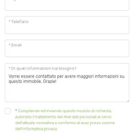
Posto auto/Box
* Telefono
Balcone/Terrazzo
* Email
Ascensore
Arredato
* Di quali informazioni hai bisogno?
Nuova costruzione
Lusso
*
Compilando ed inviando questo modulo di richiesta,
autorizzo il trattamento dei miei dati personali ai sensi
dell'attuale normativa e confermo di aver preso visione
dell'informativa privacy.