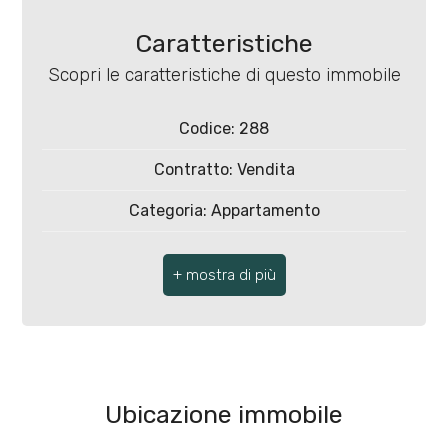
Caratteristiche
Scopri le caratteristiche di questo immobile
Codice: 288
Locali
minimi
Contratto: Vendita
Categoria: Appartamento
Qualsiasi
CAP: 13023
1
Comune: Campertogno
Totale mq: 70 mq
2
Camere: 1
3
Ubicazione immobile
Bagni: 1