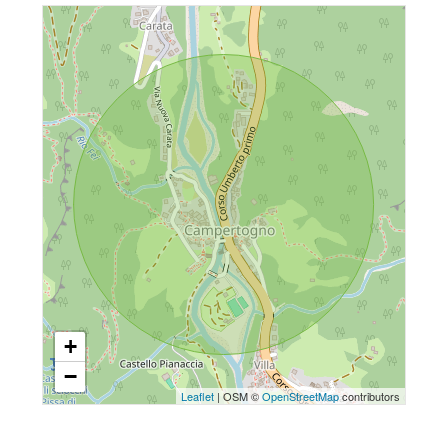
4
Locali: 2
Stato conservazione: Buono
5
Piano: 4
5+
Piani totali: 4
Riscaldamento: Autonomo
Bagni
Anno di costruzione: 1850
minimi
Cucina: Angolo cottura
Qualsiasi
1
+
−
2
Leaflet
| OSM ©
OpenStreetMap
contributors
3